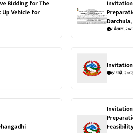
ive Bidding for The
Invitation
 Up Vehicle for
Preparati
Darchula, 
८ बैशाख, २०८
Invitatio
१८ भदौ, २०८
Invitation
Preparati
 Dhangadhi
Feasibili