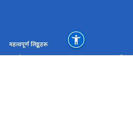
महत्त्वपूर्ण लिङ्कहरू
साईटम्याप
एकीकृत ई
प्रधानमन्त्री तथा मन्त्रिपरिषद्को कार्यालय
नेपाल सर
शहरी विकास मन्त्रालय
सङ्‍घीय म
एकीकृत कार्यालय व्यवस्थापन प्रणाली (GIOMS)
राष्ट्रिय 