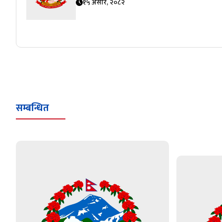
१५ असार, २०८२
सम्बन्धित