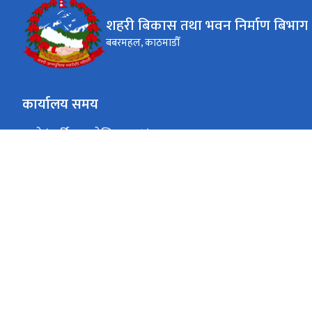
शहरी बिकास तथा भवन निर्माण बिभाग
बबरमहल, काठमाडौँ
कार्यालय समय
जाडो (कार्तिक १६ देखि माघ १५)
९:०० - ४:००
सोमवार - शुक्रवार
गर्मी (माघ १६ देखि कार्तिक १५)
९:०० - ५:००
सोमवार - शुक्रवार