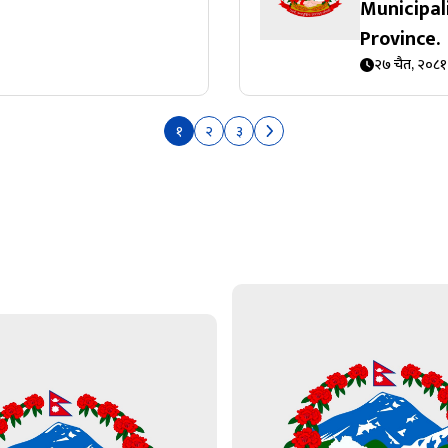
Municipal
Province.
२७ चैत, २०८१
१
२
३