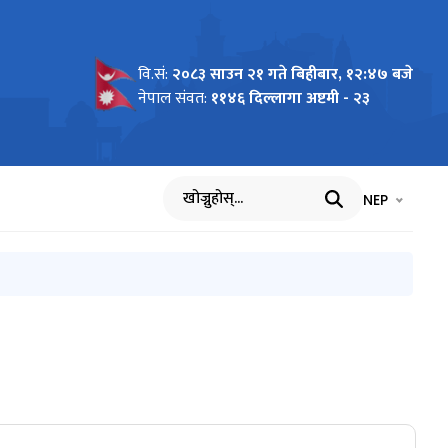
वि.सं:
२०८३ साउन २१ गते बिहीबार, १२:४७ बजे
नेपाल संवत:
११४६ दिल्लागा अष्टमी - २३
भाषा चयन गर्नुह
भाषा प
NEP
खोज्नुहोस्