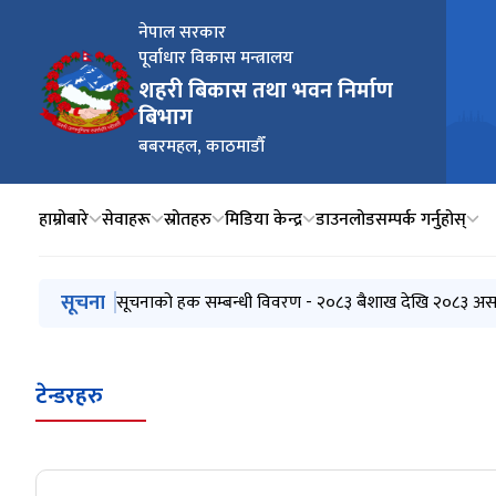
नेपाल सरकार
पूर्वाधार विकास मन्त्रालय
शहरी बिकास तथा भवन निर्माण
बिभाग
बबरमहल, काठमाडौँ
हाम्रोबारे
सेवाहरू
स्रोतहरु
मिडिया केन्द्र
डाउनलोड
सम्पर्क गर्नुहोस्
मुख्य नेभिगेसनमा जानुहोस्
सूचना
Pre-bid Querries सम्बन्धि सूचना |
सूचनाको हक सम्बन्धी विवरण - २०८३ बैशाख देखि २०८३ अस
प्रस्ताव स्वीकृतिको आशयपत्र
आर्थिक प्रस्ताव खोल्न आउने बारे सूचना
Re-invitation for sealed quotation : Procuremen
टेन्डरहरु