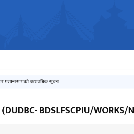
ार मसान्तसम्मको अद्यावधिक सूचना
t of Electronic Equipment (DUDBC/SQ/GOODS/ 05/082-83 )
सूचना (DUDBC- BDSLFSCPIU/WORKS/