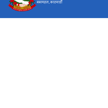
बबरमहल, काठमाडौँ
कार्यालय समय
जाडो (कार्तिक १६ देखि माघ १५)
९:०० - ४:००
सोमवार - शुक्रवार
गर्मी (माघ १६ देखि कार्तिक १५)
९:०० - ५:००
सोमवार - शुक्रवार