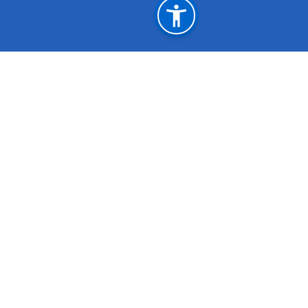
महत्त्वपूर्ण लिङ्कहरू
साईटम्याप
एकीकृत ई
प्रधानमन्त्री तथा मन्त्रिपरिषद्को कार्यालय
नेपाल सर
शहरी विकास मन्त्रालय
सङ्‍घीय म
एकीकृत कार्यालय व्यवस्थापन प्रणाली (GIOMS)
राष्ट्रिय 