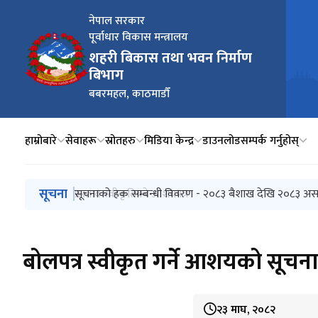
नेपाल सरकार
पूर्वाधार विकास मन्त्रालय
शहरी बिकास तथा भवन निर्माण
बिभाग
बबरमहल, काठमाडौँ
हाम्रोबारे
सेवाहरू
स्रोतहरु
मिडिया केन्द्र
डाउनलोड
सम्पर्क गर्नुहोस्
मुख्य नेभिगेसनमा जानुहोस्
सूचना
Pre-bid Querries सम्बन्धि सूचना |
सूचनाको हक सम्बन्धी विवरण - २०८३ बैशाख देखि २०८३ अस
प्रस्ताव स्वीकृतिको आशयपत्र
आर्थिक प्रस्ताव खोल्न आउने बारे सूचना
Re-invitation for sealed quotation : Procuremen
बोलपत्र स्वीकृत गर्ने आशयको 
२३ माघ, २०८२