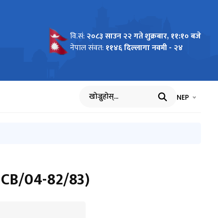
वि.सं:
२०८३ साउन २२ गते शुक्रबार, ११:१० बजे
नेपाल संवत:
११४६ दिल्लागा नवमी - २४
भाषा चयन गर्नुह
भाषा प
NEP
खोज्नुहोस्
NCB/04-82/83)