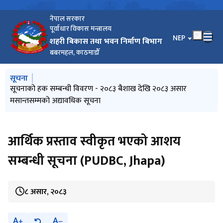
नेपाल सरकार
पूर्वाधार विकास मन्त्रालय
भाषा चयन गर्नुहोस
NEP
शहरी बिकास तथा भवन निर्माण बिभाग
बबरमहल, काठमाडौँ
मुख्य नेभिगेसनमा जानुहोस्
सूचना
Pre-bid Querries सम्बन्धि सूचना |
सूचनाको हक सम्बन्धी विवरण - २०८३ बैशाख देखि २०८३ असार
प्रस्ताव स्वीकृतिको आशयपत्र
आर्थिक प्रस्ताव खोल्न आउने बारे सूचना
Re-invitation for sealed quotation : Procurement of
मसान्तसम्मको अद्यावधिक सूचना
Electronic Equipment (DUDBC/SQ/GOODS/ 05/082-83 )
आर्थिक प्रस्ताव स्वीकृत भएको आशय
सम्बन्धी सूचना (PUDBC, Jhapa)
८ असार, २०८३
A
A