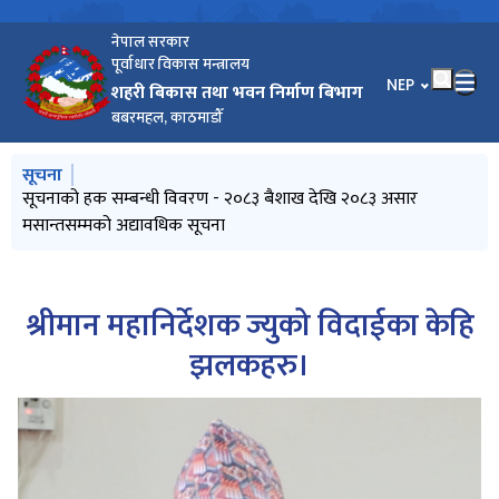
नेपाल सरकार
पूर्वाधार विकास मन्त्रालय
भाषा चयन गर्नुहोस
NEP
शहरी बिकास तथा भवन निर्माण बिभाग
बबरमहल, काठमाडौँ
मुख्य नेभिगेसनमा जानुहोस्
सूचना
Pre-bid Querries सम्बन्धि सूचना |
सूचनाको हक सम्बन्धी विवरण - २०८३ बैशाख देखि २०८३ असार
प्रस्ताव स्वीकृतिको आशयपत्र
आर्थिक प्रस्ताव खोल्न आउने बारे सूचना
Re-invitation for sealed quotation : Procurement of
मसान्तसम्मको अद्यावधिक सूचना
Electronic Equipment (DUDBC/SQ/GOODS/ 05/082-83 )
श्रीमान महानिर्देशक ज्युको विदाईका केहि
झलकहरु।