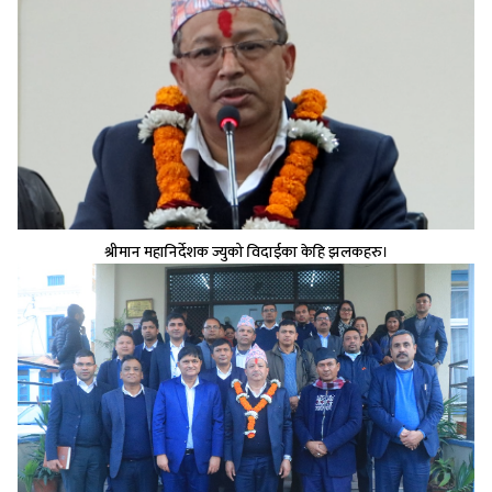
श्रीमान महानिर्देशक ज्युको विदाईका केहि झलकहरु।