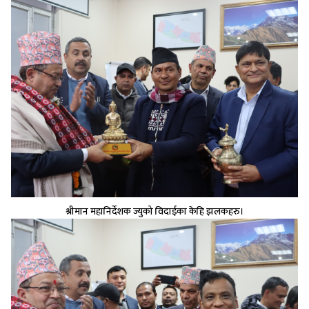
श्रीमान महानिर्देशक ज्युको विदाईका केहि झलकहरु।