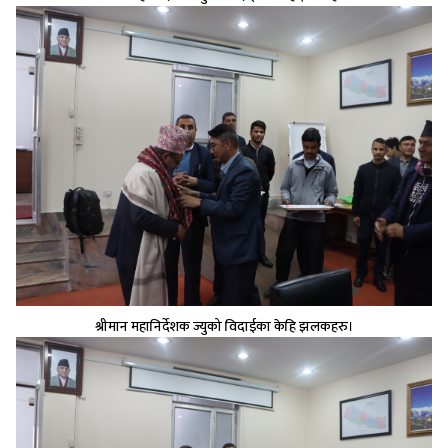
श्रीमान महानिर्देशक ज्युको विदाईका केहि झलकहरु।