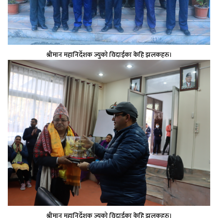
श्रीमान महानिर्देशक ज्युको विदाईका केहि झलकहरु।
श्रीमान महानिर्देशक ज्युको विदाईका केहि झलकहरु।