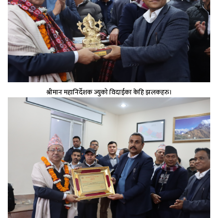
श्रीमान महानिर्देशक ज्युको विदाईका केहि झलकहरु।