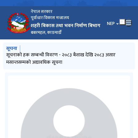
नेपाल सरकार
पूर्वाधार विकास मन्त्रालय
भाषा चयन गर्नुहोस
NEP
शहरी बिकास तथा भवन निर्माण बिभाग
बबरमहल, काठमाडौँ
मुख्य नेभिगेसनमा जानुहोस्
सूचना
Pre-bid Querries सम्बन्धि सूचना |
सूचनाको हक सम्बन्धी विवरण - २०८३ बैशाख देखि २०८३ असार
प्रस्ताव स्वीकृतिको आशयपत्र
आर्थिक प्रस्ताव खोल्न आउने बारे सूचना
Re-invitation for sealed quotation : Procurement of
मसान्तसम्मको अद्यावधिक सूचना
Electronic Equipment (DUDBC/SQ/GOODS/ 05/082-83 )