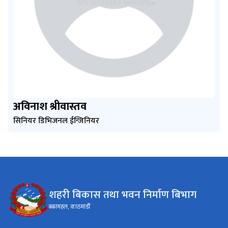
अविनाश श्रीवास्तव
सिनियर डिभिजनल ईन्जिनियर
शहरी बिकास तथा भवन निर्माण बिभाग
बबरमहल, काठमाडौँ