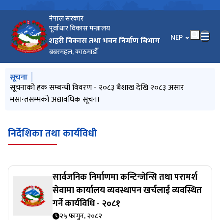
नेपाल सरकार
पूर्वाधार विकास मन्त्रालय
भाषा चयन गर्नुहोस
NEP
शहरी बिकास तथा भवन निर्माण बिभाग
बबरमहल, काठमाडौँ
मुख्य नेभिगेसनमा जानुहोस्
सूचना
Pre-bid Querries सम्बन्धि सूचना |
सूचनाको हक सम्बन्धी विवरण - २०८३ बैशाख देखि २०८३ असार
प्रस्ताव स्वीकृतिको आशयपत्र
आर्थिक प्रस्ताव खोल्न आउने बारे सूचना
Re-invitation for sealed quotation : Procurement of
मसान्तसम्मको अद्यावधिक सूचना
Electronic Equipment (DUDBC/SQ/GOODS/ 05/082-83 )
निर्देशिका तथा कार्यविधी
सार्वजनिक निर्माणमा कन्टिन्जेन्सि तथा परामर्श
सेवामा कार्यालय व्यवस्थापन खर्चलाई व्यवस्थित
गर्ने कार्यविधि - २०८१
२५ फागुन, २०८२