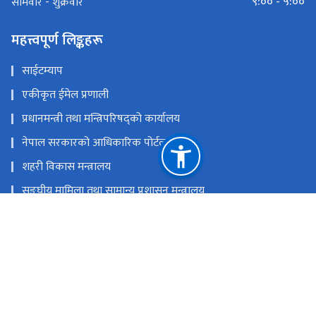
९:०० - ५:००
सोमवार - शुक्रवार
महत्त्वपूर्ण लिङ्कहरू
साईटम्याप
एकीकृत ईमेल प्रणाली
प्रधानमन्त्री तथा मन्त्रिपरिषद्को कार्यालय
नेपाल सरकारको आधिकारिक पोर्टल
शहरी विकास मन्त्रालय
सङ्‍घीय मामिला तथा सामान्य प्रशासन मन्त्रालय
एकीकृत कार्यालय व्यवस्थापन प्रणाली (GIOMS)
राष्ट्रिय प्राकृतिक स्रोत तथा वित्त आयोग
बबरमहल, काठमाडौँ
info@dudbc.gov.np
५३६२३६५, ५३६२९२७