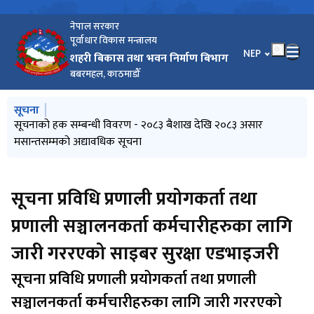
नेपाल सरकार
पूर्वाधार विकास मन्त्रालय
भाषा चयन गर्नुहोस
NEP
शहरी बिकास तथा भवन निर्माण बिभाग
बबरमहल, काठमाडौँ
मुख्य नेभिगेसनमा जानुहोस्
सूचना
Pre-bid Querries सम्बन्धि सूचना |
सूचनाको हक सम्बन्धी विवरण - २०८३ बैशाख देखि २०८३ असार
प्रस्ताव स्वीकृतिको आशयपत्र
आर्थिक प्रस्ताव खोल्न आउने बारे सूचना
Re-invitation for sealed quotation : Procurement of
मसान्तसम्मको अद्यावधिक सूचना
Electronic Equipment (DUDBC/SQ/GOODS/ 05/082-83 )
सूचना प्रविधि प्रणाली प्रयोगकर्ता तथा
प्रणाली सञ्चालनकर्ता कर्मचारीहरुका लागि
जारी गररएको साइबर सुरक्षा एडभाइजरी
सूचना प्रविधि प्रणाली प्रयोगकर्ता तथा प्रणाली
सञ्चालनकर्ता कर्मचारीहरुका लागि जारी गररएको